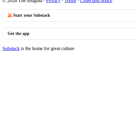
© 2026 The Insighta
·
Privacy
∙
Terms
∙
Collection notice
Start your Substack
Get the app
Substack
is the home for great culture