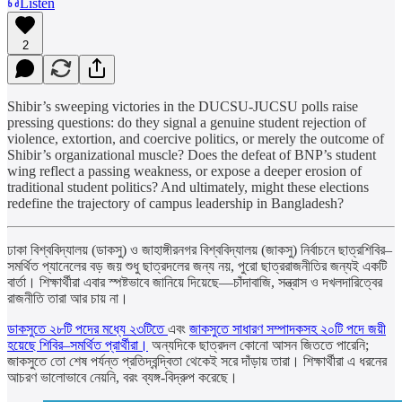
Listen
2
Shibir’s sweeping victories in the DUCSU-JUCSU polls raise
pressing questions: do they signal a genuine student rejection of
violence, extortion, and coercive politics, or merely the outcome of
Shibir’s organizational muscle? Does the defeat of BNP’s student
wing reflect a passing weakness, or expose a deeper erosion of
traditional student politics? And ultimately, might these elections
redefine the trajectory of campus leadership in Bangladesh?
ঢাকা বিশ্ববিদ্যালয় (ডাকসু) ও জাহাঙ্গীরনগর বিশ্ববিদ্যালয় (জাকসু) নির্বাচনে ছাত্রশিবির–
সমর্থিত প্যানেলের বড় জয় শুধু ছাত্রদলের জন্য নয়, পুরো ছাত্ররাজনীতির জন্যই একটি
বার্তা। শিক্ষার্থীরা এবার স্পষ্টভাবে জানিয়ে দিয়েছে—চাঁদাবাজি, সন্ত্রাস ও দখলদারিত্বের
রাজনীতি তারা আর চায় না।
ডাকসুতে ২৮টি পদের মধ্যে ২৩টিতে
এবং
জাকসুতে সাধারণ সম্পাদকসহ ২০টি পদে জয়ী
হয়েছে শিবির–সমর্থিত প্রার্থীরা।
অন্যদিকে ছাত্রদল কোনো আসন জিততে পারেনি;
জাকসুতে তো শেষ পর্যন্ত প্রতিদ্বন্দ্বিতা থেকেই সরে দাঁড়ায় তারা। শিক্ষার্থীরা এ ধরনের
আচরণ ভালোভাবে নেয়নি, বরং ব্যঙ্গ-বিদ্রুপ করেছে।