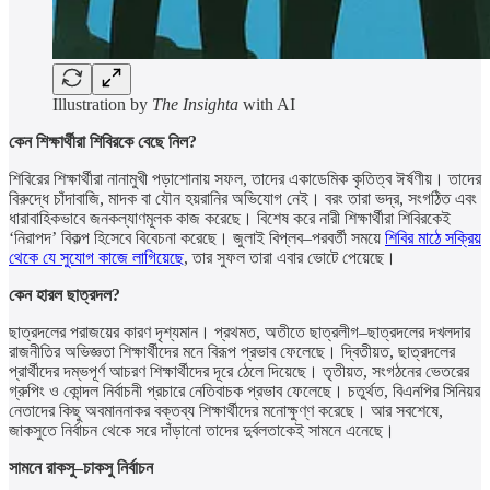
Illustration by
The Insighta
with AI
কেন শিক্ষার্থীরা শিবিরকে বেছে নিল?
শিবিরের শিক্ষার্থীরা নানামুখী পড়াশোনায় সফল, তাদের একাডেমিক কৃতিত্ব ঈর্ষণীয়। তাদের
বিরুদ্ধে চাঁদাবাজি, মাদক বা যৌন হয়রানির অভিযোগ নেই। বরং তারা ভদ্র, সংগঠিত এবং
ধারাবাহিকভাবে জনকল্যাণমূলক কাজ করেছে। বিশেষ করে নারী শিক্ষার্থীরা শিবিরকেই
‘নিরাপদ’ বিকল্প হিসেবে বিবেচনা করেছে। জুলাই বিপ্লব–পরবর্তী সময়ে
শিবির মাঠে সক্রিয়
থেকে যে সুযোগ কাজে লাগিয়েছে
, তার সুফল তারা এবার ভোটে পেয়েছে।
কেন হারল ছাত্রদল?
ছাত্রদলের পরাজয়ের কারণ দৃশ্যমান। প্রথমত, অতীতে ছাত্রলীগ–ছাত্রদলের দখলদার
রাজনীতির অভিজ্ঞতা শিক্ষার্থীদের মনে বিরূপ প্রভাব ফেলেছে। দ্বিতীয়ত, ছাত্রদলের
প্রার্থীদের দম্ভপূর্ণ আচরণ শিক্ষার্থীদের দূরে ঠেলে দিয়েছে। তৃতীয়ত, সংগঠনের ভেতরের
গ্রুপিং ও কোন্দল নির্বাচনী প্রচারে নেতিবাচক প্রভাব ফেলেছে। চতুর্থত, বিএনপির সিনিয়র
নেতাদের কিছু অবমাননাকর বক্তব্য শিক্ষার্থীদের মনোক্ষুণ্ণ করেছে। আর সবশেষে,
জাকসুতে নির্বাচন থেকে সরে দাঁড়ানো তাদের দুর্বলতাকেই সামনে এনেছে।
সামনে রাকসু–চাকসু নির্বাচন