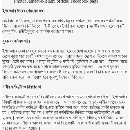
Photo: Jamaat-e-Islami official Facebook page
ইশতেহার তৈরির পেছনের কথা
জামায়াত জানিয়েছে, সারাদেশের কয়েক লাখ মানুষের মতামত, বিশেষজ্ঞদের পরামর্শ এবং
বিভিন্ন গবেষণার ভিত্তিতে এই ইশতেহার তৈরি করা হয়েছে। দলটির লক্ষ্য হলো একটি
বৈষম্যহীন, দুর্নীতিমুক্ত ও মানবিক বাংলাদেশ গড়া।
যুবক ও কর্মসংস্থান
ইশতেহারে বেকারত্ব দূর করাকে বড় চ্যালেঞ্জ হিসেবে দেখা হয়েছে। জামায়াত বলেছে,
দেশে প্রায় সাত কোটি কর্মক্ষম যুবক রয়েছে। তাদের জন্য দেশে ও বিদেশে কর্মসংস্থানের
সুযোগ তৈরি করা হবে। এজন্য আধুনিক ও কারিগরি প্রশিক্ষণ দেওয়া হবে। বিদেশে যেতে
আগ্রহী যুবকদের কম খরচে পাঠাতে আন্তঃসরকার চুক্তি করা হবে। ৫০ লাখ যুবকের
বিদেশে কর্মসংস্থানের পরিকল্পনার কথাও ইশতেহারে আছে। সরকারি চাকরিতে আবেদন ফি
বাতিল করা হবে এবং নিয়োগ হবে পুরোপুরি মেধার ভিত্তিতে।
নারীর কর্মঘণ্টা ও নিরাপত্তা
নারীদের কর্মঘণ্টা কমানোর বিষয়টি নিয়ে আগে আলোচনা-সমালোচনা হয়েছিল। ইশতেহারে
বিষয়টি পরিষ্কারভাবে ব্যাখ্যা করা হয়েছে। জামায়াত বলেছে, মাতৃত্বকালীন সময়ে মায়ের
সম্মতিতে দৈনিক কর্মঘণ্টা পাঁচ ঘণ্টায় নামিয়ে আনা হবে, যাতে নারীদের চাকরি ছাড়তে না
হয়। নারীদের জন্য নিরাপদ ও মর্যাদাপূর্ণ কর্মপরিবেশ নিশ্চিত করার প্রতিশ্রুতি দেওয়া
হয়েছে। ব্যস্ত সময়ে নারীদের জন্য আলাদা বাস সার্ভিস, গণপরিবহনে সিসিটিভি, ডাবল
ডেকার বাসে নারীদের আলাদা কামরা, জরুরি হেল্পলাইন এবং জাতীয় নারী সুরক্ষা টাস্কফোর্স
গঠনের কথাও বলা হয়েছে।