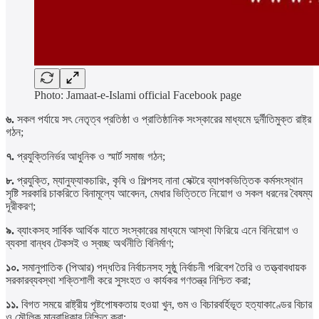
Photo: Jamaat-e-Islami official Facebook page
৬.
সকল পর্যায়ে সৎ নেতৃত্ব প্রতিষ্ঠা ও প্রাতিষ্ঠানিক সংস্কারের মাধ্যমে দুর্নীতিমুক্ত রাষ্ট্র
গঠন;
৭.
প্রযুক্তিনির্ভর আধুনিক ও স্মার্ট সমাজ গঠন;
৮.
প্রযুক্তি, ম্যানুফ্যাকচারিং, কৃষি ও শিল্পসহ নানা সেক্টরে ব্যাপকভিত্তিক কর্মসংস্থান
সৃষ্টি সরকারি চাকরিতে বিনামূল্যে আবেদন, মেধার ভিত্তিতে নিয়োগ ও সকল ধরনের বৈষম্য
দূরীকরণ;
৯.
ব্যাংকসহ সার্বিক আর্থিক যাতে সংস্কারের মাধ্যমে আস্থা ফিরিয়ে এনে বিনিয়োগ ও
ব্যবসা বান্ধব টেকসই ও স্বচ্ছ অর্থনীতি বিনির্মাণ;
১০.
সমানুপাতিক (পিআর) পদ্ধতির নির্বাচনসহ সুষ্ঠু নির্বাচনী পরিবেশ তৈরি ও তত্ত্বাবধায়ক
সরকারব্যবস্থা শক্তিশালী করে সুসংহত ও কার্যকর গণতন্ত্র নিশ্চিত করা;
১১.
বিগত সময়ে রাষ্ট্রীয় পৃষ্টপোষকতায় হওয়া খুন, গুম ও বিচারবর্হিভূত হত্যাকাণ্ডের বিচার
ও মৌলিক মানবাধিকার নিশ্চিত করা;