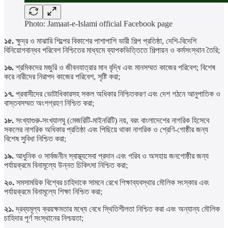
Photo: Jamaat-e-Islami official Facebook page
১৫.
ক্ষুদ্র ও মাঝারি শিল্পের বিকাশের পাশাপাশি ভারী শিল্প প্রতিষ্ঠা, দেশি-বিদেশি
বিনিয়োগবান্ধব পরিবেশ নিশ্চিতের মাধ্যমে ব্যাপকভিত্তিতে শিল্পায়ন ও কর্মসংস্থান তৈরি;
১৬.
শ্রমিকদের মজুরি ও জীবনযাত্রার মান বৃদ্ধি এবং মানসম্মত কাজের পরিবেশ; বিশেষ
করে নারীদের নিরাপদ কাজের পরিবেশ, সৃষ্টি করা;
১৭.
প্রবাসীদের ভোটাধিকারসহ সকল অধিকার নিশ্চিতকরণ এবং দেশ গঠনে আনুপাতিক ও
বাস্তবসম্মত অংশগ্রহণ নিশ্চিত করা;
১৮.
সংখ্যাগুরু-সংখ্যালঘু (মেজরিটি-মাইনরিটি) নয়, বরং বাংলাদেশের নাগরিক হিসেবে
সকলের নাগরিক অধিকার প্রতিষ্ঠা এবং পিছিয়ে থাকা নাগরিক ও শ্রেণি-গোষ্ঠীর জন্য
বিশেষ সুবিধা নিশ্চিত করা;
১৯.
আধুনিক ও সার্বজনীন স্বাস্থ্যসেবা প্রদান এবং গরিব ও অসহায় জনগোষ্ঠীর জন্য
পর্যায়ক্রমে বিনামূল্যে উন্নত চিকিৎসা নিশ্চিত করা;
২০.
সমসাময়িক বিশ্বের চাহিদাকে সামনে রেখে শিক্ষাব্যবস্থার মৌলিক সংস্কার এবং
পর্যায়ক্রমে বিনামূল্যে শিক্ষা নিশ্চিত করা;
২১.
দ্রব্যমূল্য ক্রয়ক্ষমতার মধ্যে বেধে স্থিতিশীলতা নিশ্চিত করা এবং অন্যান্য মৌলিক
চাহিদার পূর্ণ সংস্থানের নিশ্চয়তা;