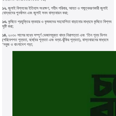
১২.
জুলাই বিপ্লবের ইতিহাস সংরক্ষণ, শহীদ পরিবার, আহত ও পঙ্গুত্ববরণকারী জুলাই
যোদ্ধাদের পুনর্বাসন এবং জুলাই সনদ বাস্তবায়ন করা;
১৩.
কৃষিতে প্রযুক্তির ব্যবহার ও কৃষকদের সহযোগিতা বাড়ানোর মাধ্যমে কৃষিতে বিপ্লব
সৃষ্টি করা;
১৪.
২০৩০ সালের মধ্যে সম্পূর্ণ ভেজালমুক্ত খাদ্য নিরাপত্তা এবং ‘তিন শূন্য ভিশন
(পরিবেশগত শূন্যতা, বর্জ্যের শূন্যতা এবং বন্যা-ঝুঁকির শূন্যতা), বাস্তবায়নের মাধ্যমে
‘সবুজ ও বাংলাদেশ গড়া;