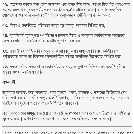
২২.
যাতায়াত ব্যবস্থাকে ঢেলে সাজানো এবং রাজধানীর সাথে দেশের বিভাগীয় শহরগুলোর
সড়ক/রেলপথের দূরত্ব পর্যায়ক্রমে দুই-তিন ঘণ্টায় নামিয়ে আনা। দেশের আঞ্চলিক
যোগাযোগ ও চাকার অভ্যন্তরীণ যাতায়াতব্যবস্থায় মৌলিক পরিবর্তন আনা;
২৩.
নিম্ন ও মধ্যবিত্ত পরিবারের জন্য স্বল্পমূল্যে আবাসন নিশ্চিত করা;
২৪.
ফ্যাসিবাদী ব্যবস্থার পূর্ণ বিলোপে চলমান বিচার ও সংস্কার কার্যক্রমকে অব্যাহত
রেখে বাংলাদেশে ফ্যাসিবাদী ব্যবস্থার পুনর্জন্ম রোধ করা;
২৫.
সর্বজনীন সামাজিক নিরাপত্তাব্যবস্থা চালু করার মাধ্যমে নিরাপদ কর্মজীবন ও
পর্যায়ক্রমে সকল নাগরিকদের আন্তর্জাতিক মানের সামাজিক নিরাপত্তা নিশ্চিত করা;
২৬.
সকল পর্যায়ে স্বচ্ছতা ও জবাবদিহিতার মাধ্যমে সুশাসন নিশ্চিত করে একটি সুখী ও
সমৃদ্ধ কল্যাণ-রাষ্ট্র প্রতিষ্ঠা।
লক্ষ্য কী
জামায়াত বলেছে, তারা ক্ষমতায় গেলে সততা, ঐক্য, ইনসাফ ও দক্ষতার ভিত্তিতে দেশ
পরিচালনা করবে। দলটির লক্ষ্য একটি নিরাপদ, মানবিক ও সমৃদ্ধ বাংলাদেশ গড়া, যেখানে
সবাই সমান সুযোগ পাবে এবং কেউ পিছিয়ে থাকবে না।
এই ইশতেহারের মাধ্যমে জামায়াত ইসলামী জনগণের সামনে তাদের পরিকল্পনা ও অঙ্গীকার
তুলে ধরেছে। এখন সিদ্ধান্ত জনগণের, কে তাদের ভবিষ্যৎ নেতৃত্ব দেবে।
Disclaimer: The views expressed in this article are the