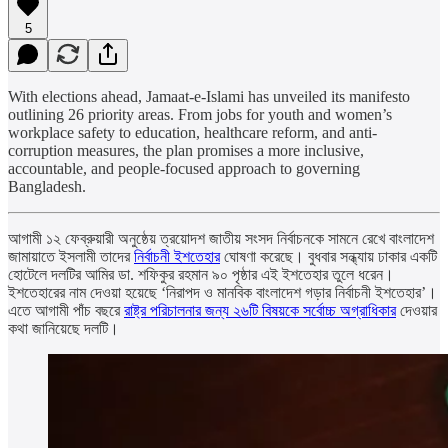
5
With elections ahead, Jamaat-e-Islami has unveiled its manifesto
outlining 26 priority areas. From jobs for youth and women’s
workplace safety to education, healthcare reform, and anti-
corruption measures, the plan promises a more inclusive,
accountable, and people-focused approach to governing
Bangladesh.
আগামী ১২ ফেব্রুয়ারী অনুষ্ঠেয় ত্রয়োদশ জাতীয় সংসদ নির্বাচনকে সামনে রেখে বাংলাদেশ
জামায়াতে ইসলামী তাদের
নির্বাচনী ইশতেহার
ঘোষণা করেছে। বুধবার সন্ধ্যায় ঢাকার একটি
হোটেলে দলটির আমির ডা. শফিকুর রহমান ৯০ পৃষ্ঠার এই ইশতেহার তুলে ধরেন।
ইশতেহারের নাম দেওয়া হয়েছে ‘নিরাপদ ও মানবিক বাংলাদেশ গড়ার নির্বাচনী ইশতেহার’।
এতে আগামী পাঁচ বছরে
রাষ্ট্র পরিচালনার জন্য ২৬টি বিষয়কে সর্বোচ্চ অগ্রাধিকার
দেওয়ার
কথা জানিয়েছে দলটি।