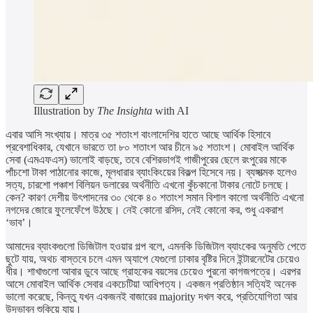
Illustration by
The Insighta
with AI
এবার আসি সংখ্যায়। মাত্র ৩৫ শতাংশ বাংলাদেশির হাতে আছে আর্থিক হিসাবে
প্রবেশাধিকার, যেখানে ভারতে তা ৮০ শতাংশ আর চীনে ৯৫ শতাংশ। মোবাইল আর্থিক
সেবা (এমএফএস) ভালোই বাড়ছে, তবে বেশিরভাগই গাজীপুরের ছেলে রংপুরের মাকে
পাঁচশো টাকা পাঠানোর কাজে, মূলধারার ব্যাংকিংয়ের বিকল্প হিসেবে নয়। ব্যঙ্গাত্মক হলেও
সত্য, চারশো পঞ্চাশ বিলিয়ন ডলারের অর্থনীতি এখনো কুঁচকানো টাকার নোটে চলছে।
কেন? কারণ দেশীয় উৎপাদনের ৩০ থেকে ৪০ শতাংশ সমান বিশাল কালো অর্থনীতি এখনো
নগদের জোরে ফুলেফেঁপে উঠছে। নেই কোনো রসিদ, নেই কোনো কর, শুধু একরাশ
‘ভাব’।
আমাদের ব্যাংকগুলো ডিজিটাল হওয়ার গল্প বলে, এমনকি ডিজিটাল ব্যাংকের অনুমতি পেতে
ছুটে যায়, অথচ বাস্তবে চলে এমন অ্যাপে যেগুলো ঢাকার বৃষ্টির দিনে ইন্টারনেটের চেয়েও
ধীর। শাখাগুলো আবার ডুবে আছে গ্রাহকের বয়সের চেয়েও পুরনো কাগজপত্রে। এরপর
আসে মোবাইল আর্থিক সেবার একচেটিয়া আধিপত্য। একজন প্রতিষ্ঠান সত্যিই অনেক
ভালো করেছে, কিন্তু যখন একজনই বাজারের majority দখল করে, প্রতিযোগিতা আর
উদ্ভাবন শুকিয়ে যায়।