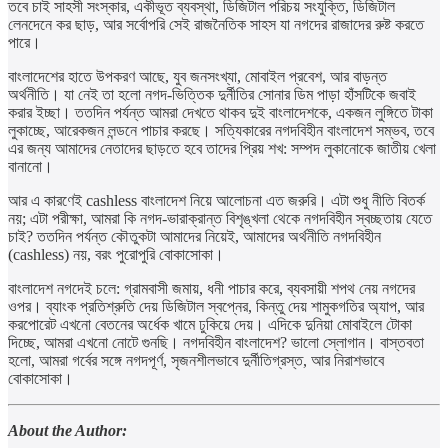
তবে চাই সাহসী সংস্কার, একীভূত ব্যবস্থা, ডিজিটাল পরিচয় সংযুক্তি, ডিজিটাল
লেনদেনে কর ছাড়, আর সর্বোপরি সেই রাজনৈতিক সাহস যা নগদের রাজাদের রুষ্ট করতে
পারে।
বাংলাদেশের হাতে উপকরণ আছে, যুব জনসংখ্যা, মোবাইল প্রবেশ, আর বাড়ন্ত
অর্থনীতি। যা নেই তা হলো নগদ-ভিত্তিক দুর্নীতির সোনার ডিম পাড়া হাঁসটিকে জবাই
করার ইচ্ছা। ততদিন পর্যন্ত আমরা দেখতে থাকব দুই বাংলাদেশকে, একজন লুঙ্গিতে টাকা
লুকাচ্ছে, আরেকজন লন্ডনে পাচার করছে। সত্যিকারের নগদবিহীন বাংলাদেশ সম্ভব, তবে
এর জন্য আমাদের নেতাদের ছাড়তে হবে তাদের প্রিয় শখ: সম্পদ লুকানোকে জাতীয় খেলা
বানানো।
আর এ কারণেই cashless বাংলাদেশ নিয়ে আলোচনা এত জরুরি। এটা শুধু নীতি বিতর্ক
নয়; এটা পরীক্ষা, আমরা কি নগদ-ভারাক্রান্ত বিশৃঙ্খলা থেকে নগদবিহীন স্বচ্ছতায় যেতে
চাই? ততদিন পর্যন্ত কৌতুকটা আমাদের নিয়েই, আমাদের অর্থনীতি নগদবিহীন
(cashless) নয়, বরং পুরোপুরি বোকাসোকা।
বাংলাদেশ নগদেই চলে: গ্রামবাসী জমায়, ধনী পাচার করে, ব্যবসায়ী শপথ নেয় নগদের
ওপর। ব্যাংক প্রতিশ্রুতি দেয় ডিজিটাল স্বপ্নের, কিন্তু দেয় শামুকগতির অ্যাপ, আর
করপোরেট এখনো বেতনের অর্ধেক খামে ঢুকিয়ে দেয়। এদিকে দুনিয়া মোবাইলে টোকা
দিচ্ছে, আমরা এখনো নোটে গুনছি। নগদবিহীন বাংলাদেশ? ভালো স্লোগান। বাস্তবতা
হলো, আমরা গর্বের সঙ্গে নগদপূর্ণ, সৃজনশীলভাবে দুর্নীতিগ্রস্ত, আর নিরাশভাবে
বোকাসোকা।
About the Author: