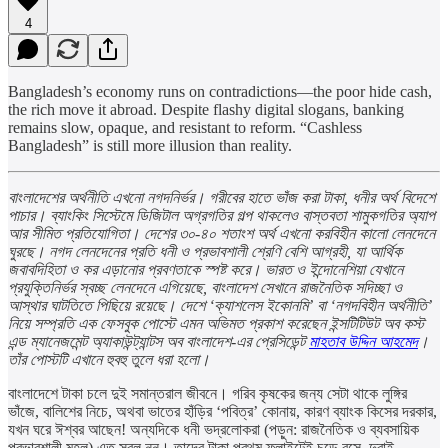
4
Bangladesh’s economy runs on contradictions—the poor hide cash,
the rich move it abroad. Despite flashy digital slogans, banking
remains slow, opaque, and resistant to reform. “Cashless
Bangladesh” is still more illusion than reality.
বাংলাদেশের অর্থনীতি এখনো নগদনির্ভর। গরীবের হাতে ভাঁজ করা টাকা, ধনীর অর্থ বিদেশে
পাচার। ব্যাংকিং সিস্টেমে ডিজিটাল অগ্রগতির গল্প থাকলেও বাস্তবতা শামুকগতির অ্যাপ
আর সীমিত প্রতিযোগিতা। দেশের ৩০-৪০ শতাংশ অর্থ এখনো করবিহীন কালো লেনদেনে
ঘুরছে। নগদ লেনদেনের প্রতি ধনী ও প্রভাবশালী শ্রেণি বেশি আগ্রহী, যা আর্থিক
জবাবদিহিতা ও কর এড়ানোর প্রবণতাকে স্পষ্ট করে। ভারত ও ইন্দোনেশিয়া যেখানে
প্রযুক্তিনির্ভর স্বচ্ছ লেনদেনে এগিয়েছে, বাংলাদেশ সেখানে রাজনৈতিক সদিচ্ছা ও
আস্থার ঘাটতিতে পিছিয়ে রয়েছে। দেশে ‘ক্যাশলেস ইকোনমি’ বা ‘নগদবিহীন অর্থনীতি’
নিয়ে সম্প্রতি এক ফেসবুক পোস্টে এমন অভিমত প্রকাশ করেছেন ইন্সটিটিউট অব কস্ট
এন্ড ম্যানেজমেন্ট অ্যাকাউন্ট্যান্টস অব বাংলাদেশ-এর প্রেসিডেন্ট
মাহতাব উদ্দিন আহমেদ
।
তাঁর পোস্টটি এখানে হুবহু তুলে ধরা হলো।
বাংলাদেশে টাকা চলে দুই সমান্তরাল জীবনে। গরিব কৃষকের জন্য সেটা থাকে লুঙ্গির
ভাঁজে, বালিশের নিচে, অথবা ভাতের হাঁড়ির ‘পবিত্র’ কোনায়, কারণ ব্যাংক কিসের দরকার,
যখন ঘরে ঈশ্বর আছেন! অন্যদিকে ধনী ভদ্রলোকরা (পড়ুন: রাজনৈতিক ও ব্যবসায়িক
প্রভাবশালী মহল) এত সরল নন। তাদের টাকা প্রথম ফ্লাইটেই চড়ে বসে, দুবাই,