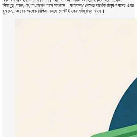
সিঙ্গাপুর, লন্ডন, শুধু বাংলাদেশ বাদে সবখানে। ফলাফল? দেশের অর্ধেক মানুষ নগদের ওপর
ঘুমাচ্ছে, আরেক অর্ধেক নিশ্চিত করছে দেশটাই যেন সর্বস্বান্ত থাকে।