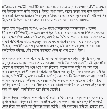
সত্যিকারের নগদবিহীন অর্থনীতি মানে হলো সব লেনদেন অনুসরণযোগ্য; প্রতিটি লেনদেন
কর বিভাগের জন্য রুটির টুকরো। কিন্তু প্রশ্ন হলো, কালো টাকায় মজে থাকা ব্যবসায়ী
আর রাজনৈতিক অভিজাতরা কি স্বেচ্ছায় নিজেদের অর্থের খাতা খুলে দেবে? সেটা তো ঠিক
বিড়ালকে জিপিএস কলার পরাতে বলার মতো, শুনতে মজা, বাস্তবে অসম্ভব।
ভারত, তার বিশৃঙ্খলার মধ্যেও, ২০১৬ সালে নোটবন্দি করে ইউনিফায়েড পেমেন্টস
ইন্টারফেস (ইউপিআই)-কে এমন এক শক্তি দিয়েছে যে এখন মাসে ১৪ বিলিয়ন লেনদেন
হয়। ইন্দোনেশিয়া আবার তৈরি করেছে বহুমাত্রিক ডিজিটাল প্রদেয় ব্যবস্থা, যেখানে এক
বা দুই প্রতিষ্ঠানের বাইরে নতুনত্ব আর ভোক্তার বিকল্পও আছে। তারা আগেই বুঝে
নিয়েছে, নগদবিহীন মানে শুধু মোবাইল অ্যাপ নয়, এটা হলো দায়বদ্ধতা, আস্থা, আর
রাজনৈতিক সদিচ্ছা; যেটা ঢাকায় সময়মতো ট্রেন পাওয়ার চেয়েও বিরল।
নগদ কোনো ছাপ ফেলে না, না ভ্যাট, না কর, না বিব্রতকর প্রশ্ন। সুবিধার জন্য নয়;
অদৃশ্য থাকার জন্যই নগদকে এত ভালোবাসা। আমি নিজ চোখে দেখেছি: ধনী ব্যবসায়ীরা
হোটেল বা বাজারের বিল গুনে গুনে নগদে দিচ্ছেন, কার্ডের সহজ সুবিধা উপেক্ষা করে।
আবার এক প্রভাবশালী সরকারি প্রতিষ্ঠানের উচ্চপদস্থ ব্যক্তি, সেবার জন্য নয়, দুর্নীতির
জন্যই বেশি পরিচিত, কখনো ক্রেডিট কার্ড ছোঁয় না, এমনকি বিদেশ সফরেও নয়। স্থানীয়
অনেক করপোরেটও কর্মীদের বেতন দেয় অর্ধেক নগদে, অর্ধেক ব্যাংকের হিসাবে, যাতে
সবকিছু ঝাপসাই থাকে। সব মিলিয়ে মনে হয়, আমরা নগদবিহীন হওয়ার পথে নই; বরং গর্ব
করে “নগদপূর্ণ” অর্থনীতিতে উল্টো গিয়ার মেরেছি।
এদিকে উন্নত দেশগুলো নগদ আর কার্ড দুটোই ছাড়িয়ে গেছে। অ্যাপল পে, গুগল পে,
মুখের পরিচয় শনাক্তকরণ, কার্ড সোয়াইপ এখন সেকেলে। আর আমরা প্লাস্টিক কার্ডে
টোকা দিয়ে মনে করছি আধুনিকতার চূড়ায় উঠেছি। যদি বাংলাদেশ লাফিয়ে এগোতে চায়,